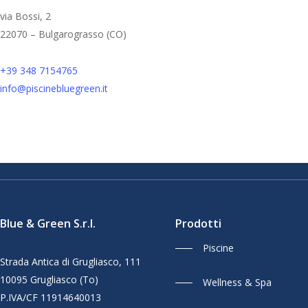
via Bossi, 2
22070 – Bulgarograsso (CO)
+39 348 7154765
info@piscinebluegreen.it
Blue & Green S.r.l.
Prodotti
Piscine
Strada Antica di Grugliasco, 111
10095 Grugliasco (To)
Wellness & Spa
P.IVA/CF 11914640013