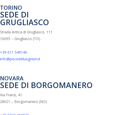
Centri benessere
Scopri tutte le piscine uso pubblico
TORINO
SEDE DI
GRUGLIASCO
Strada Antica di Grugliasco, 111
10095 – Grugliasco (TO)
+39 011 549140
info@piscinebluegreen.it
NOVARA
SEDE DI BORGOMANERO
Via Franzi, 41
28021 – Borgomanero (NO)