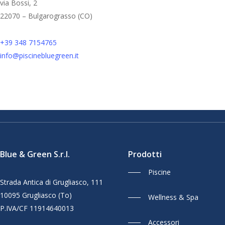
via Bossi, 2
22070 – Bulgarograsso (CO)
+39 348 7154765
info@piscinebluegreen.it
Blue & Green S.r.l.
Prodotti
Piscine
Strada Antica di Grugliasco, 111
10095 Grugliasco (To)
Wellness & Spa
P.IVA/CF 11914640013
Accessori