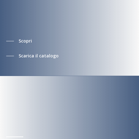
Centri benessere
Scopri tutte le piscine uso pubblico
Scopri
Scarica il catalogo