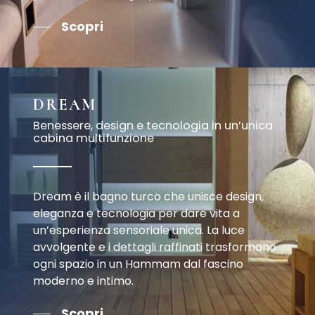
Scopri
DREAM
Benessere, design e tecnologia in un’unica
cabina multifunzione
Dream è il bagno turco che unisce design,
eleganza e tecnologia per dare vita a
un’esperienza sensoriale unica. La luce
avvolgente e i dettagli raffinati trasformano
ogni spazio in un Hammam dal fascino
moderno e intimo.
Scopri