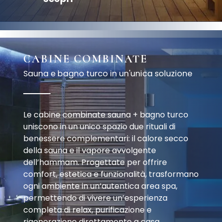
CABINE COMBINATE
Sauna e bagno turco in un'unica soluzione
Le cabine combinate sauna + bagno turco
uniscono in un unico spazio due rituali di
benessere complementari: il calore secco
della sauna e il vapore avvolgente
dell’hammam. Progettate per offrire
comfort, estetica e funzionalità, trasformano
ogni ambiente in un’autentica area spa,
permettendo di vivere un’esperienza
completa di relax, purificazione e
rigenerazione direttamente a casa.