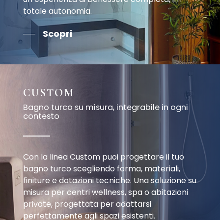
totale autonomia.
Scopri
CUSTOM
Bagno turco su misura, integrabile in ogni
contesto
Con la linea Custom puoi progettare il tuo
bagno turco scegliendo forma, materiali,
finiture e dotazioni tecniche. Una soluzione su
misura per centri wellness, spa o abitazioni
private, progettata per adattarsi
perfettamente agli spazi esistenti.