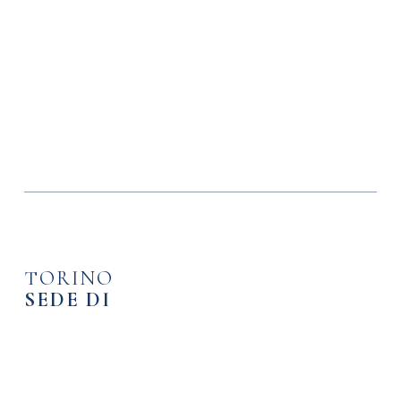
TORINO
SEDE DI
GRUGLIASCO
Strada Antica di Grugliasco, 111
10095 – Grugliasco (TO)