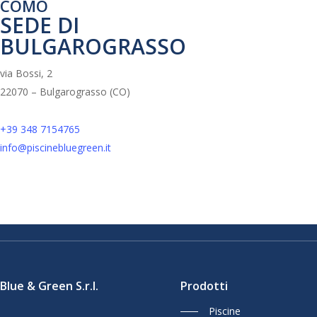
COMO
SEDE DI
BULGAROGRASSO
via Bossi, 2
22070 – Bulgarograsso (CO)
+39 348 7154765
info@piscinebluegreen.it
Blue & Green S.r.l.
Prodotti
Piscine