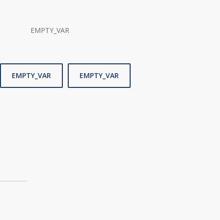
Centri benessere
Scopri tutte le piscine uso pubblico
EMPTY_VAR
EMPTY_VAR
EMPTY_VAR