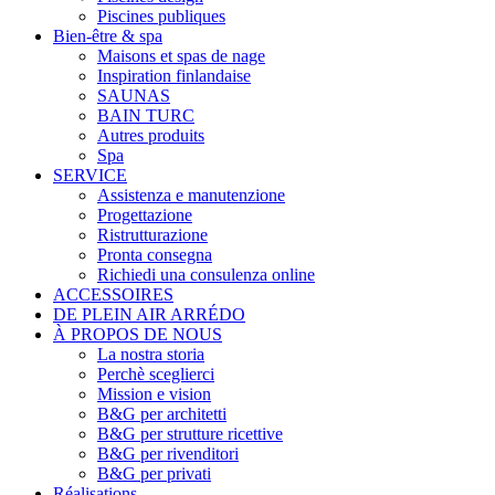
Piscines publiques
Bien-être & spa
Maisons et spas de nage
Inspiration finlandaise
SAUNAS
BAIN TURC
Autres produits
Spa
SERVICE
Assistenza e manutenzione
Progettazione
Ristrutturazione
Pronta consegna
Richiedi una consulenza online
ACCESSOIRES
DE PLEIN AIR ARRÉDO
À PROPOS DE NOUS
La nostra storia
Perchè sceglierci
Mission e vision
B&G per architetti
B&G per strutture ricettive
B&G per rivenditori
B&G per privati
Réalisations