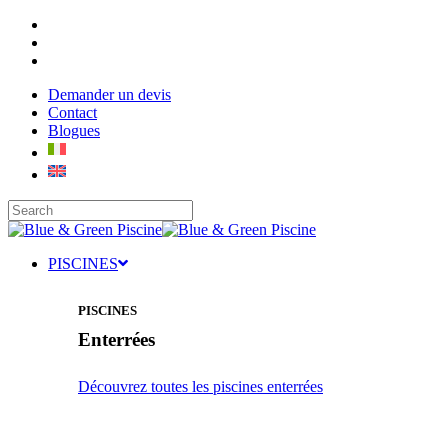
Skip
facebook
to
linkedin
main
instagram
content
Demander un devis
Contact
Blogues
Close
Search
Menu
PISCINES
PISCINES
Enterrées
Découvrez toutes les piscines enterrées