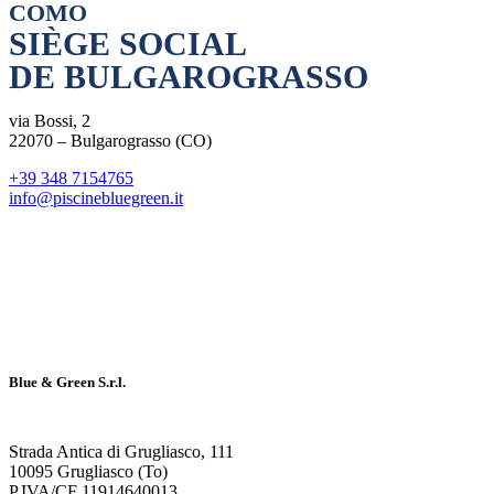
COMO
SIÈGE SOCIAL
DE BULGAROGRASSO
via Bossi, 2
22070 – Bulgarograsso (CO)
+39 348 7154765
info@piscinebluegreen.it
Blue & Green S.r.l.
Strada Antica di Grugliasco, 111
10095 Grugliasco (To)
P.IVA/CF 11914640013